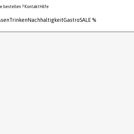
e bestellen ?
Kontakt
Hilfe
ssen
Trinken
Nachhaltigkeit
Gastro
SALE %