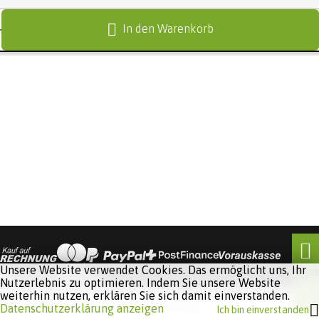
In den Warenkorb
Unsere Website verwendet Cookies. Das ermöglicht uns, Ihr
Nutzerlebnis zu optimieren. Indem Sie unsere Website
weiterhin nutzen, erklären Sie sich damit einverstanden.
Software:
Rent-a-Shop.ch
Datenschutzerklärung anzeigen
Ich bin einverstanden