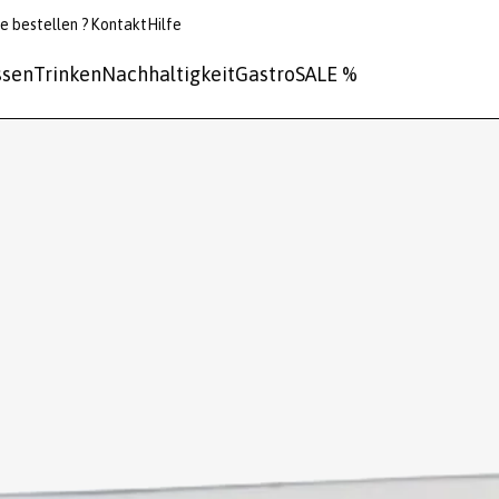
e bestellen ?
Kontakt
Hilfe
ssen
Trinken
Nachhaltigkeit
Gastro
SALE %