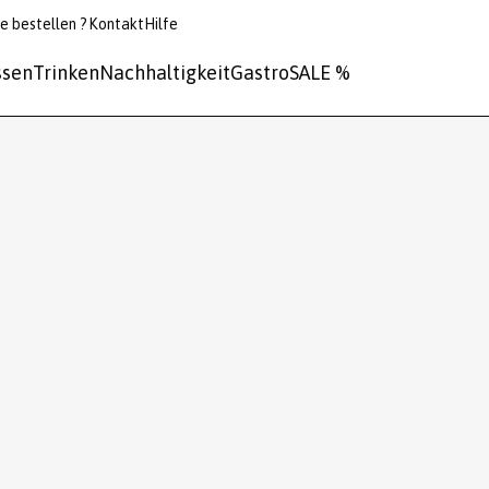
e bestellen ?
Kontakt
Hilfe
ssen
Trinken
Nachhaltigkeit
Gastro
SALE %