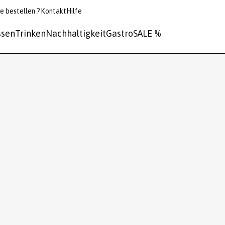
e bestellen ?
Kontakt
Hilfe
ssen
Trinken
Nachhaltigkeit
Gastro
SALE %