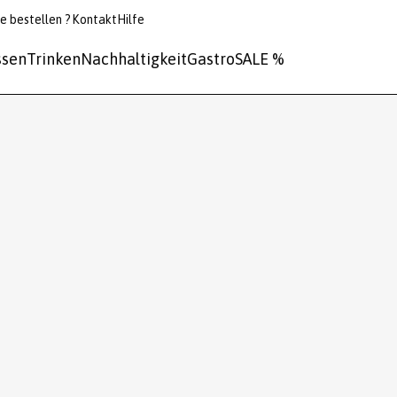
e bestellen ?
Kontakt
Hilfe
ssen
Trinken
Nachhaltigkeit
Gastro
SALE %