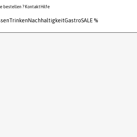
e bestellen ?
Kontakt
Hilfe
ssen
Trinken
Nachhaltigkeit
Gastro
SALE %