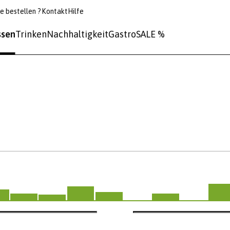
e bestellen ?
Kontakt
Hilfe
ssen
Trinken
Nachhaltigkeit
Gastro
SALE %