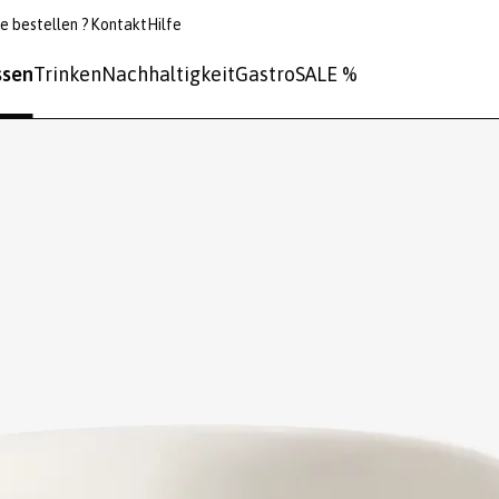
e bestellen ?
Kontakt
Hilfe
ssen
Trinken
Nachhaltigkeit
Gastro
SALE %