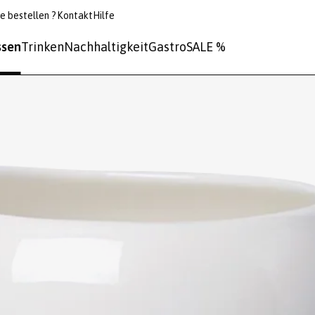
e bestellen ?
Kontakt
Hilfe
ssen
Trinken
Nachhaltigkeit
Gastro
SALE %