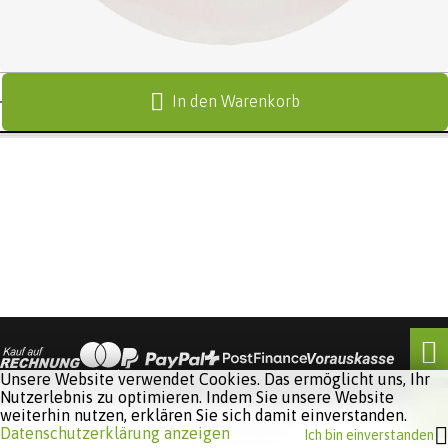
In den Warenkorb
Unsere Website verwendet Cookies. Das ermöglicht uns, Ihr
Nutzerlebnis zu optimieren. Indem Sie unsere Website
weiterhin nutzen, erklären Sie sich damit einverstanden.
Software:
Rent-a-Shop.ch
Datenschutzerklärung anzeigen
Ich bin einverstanden