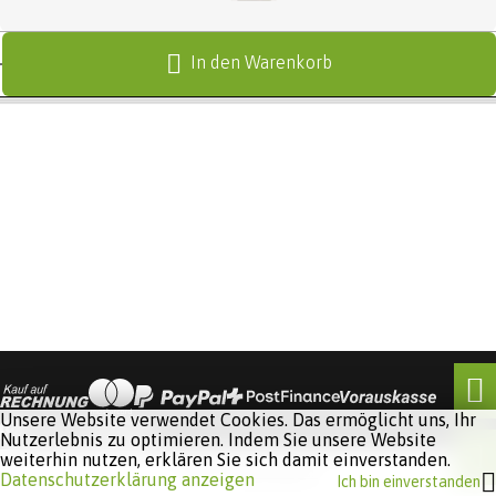
In den Warenkorb
Unsere Website verwendet Cookies. Das ermöglicht uns, Ihr
Nutzerlebnis zu optimieren. Indem Sie unsere Website
weiterhin nutzen, erklären Sie sich damit einverstanden.
Software:
Rent-a-Shop.ch
Datenschutzerklärung anzeigen
Ich bin einverstanden