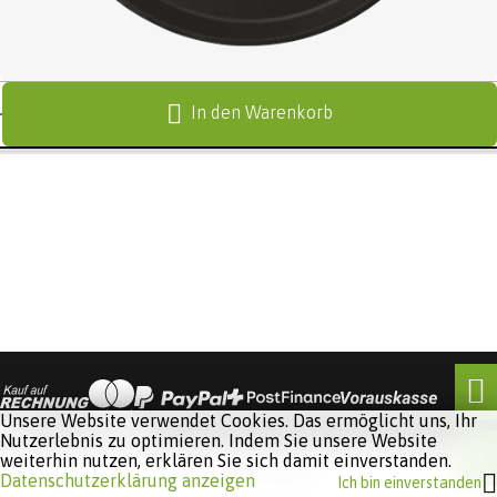
In den Warenkorb
Unsere Website verwendet Cookies. Das ermöglicht uns, Ihr
Nutzerlebnis zu optimieren. Indem Sie unsere Website
weiterhin nutzen, erklären Sie sich damit einverstanden.
Software:
Rent-a-Shop.ch
Datenschutzerklärung anzeigen
Ich bin einverstanden