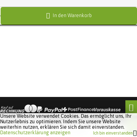
In den Warenkorb
Unsere Website verwendet Cookies. Das ermöglicht uns, Ihr
Nutzerlebnis zu optimieren. Indem Sie unsere Website
weiterhin nutzen, erklären Sie sich damit einverstanden.
Software:
Rent-a-Shop.ch
Datenschutzerklärung anzeigen
Ich bin einverstanden