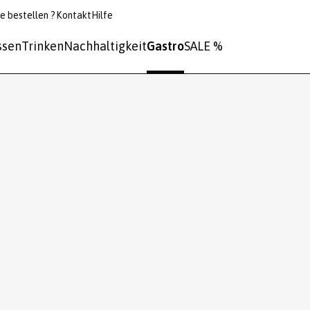
e bestellen ?
Kontakt
Hilfe
ssen
Trinken
Nachhaltigkeit
Gastro
SALE %