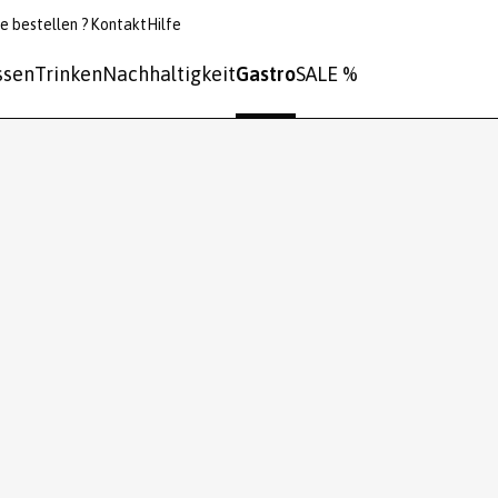
e bestellen ?
Kontakt
Hilfe
ssen
Trinken
Nachhaltigkeit
Gastro
SALE %