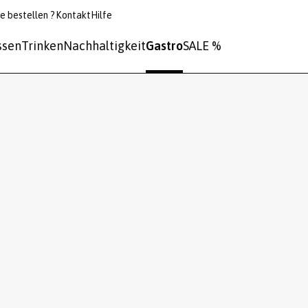
e bestellen ?
Kontakt
Hilfe
ssen
Trinken
Nachhaltigkeit
Gastro
SALE %