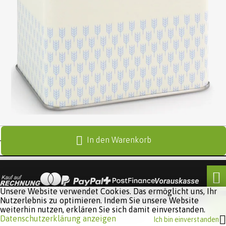
In den Warenkorb
Unsere Website verwendet Cookies. Das ermöglicht uns, Ihr
Nutzerlebnis zu optimieren. Indem Sie unsere Website
weiterhin nutzen, erklären Sie sich damit einverstanden.
Software:
Rent-a-Shop.ch
Datenschutzerklärung anzeigen
Ich bin einverstanden