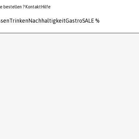
e bestellen ?
Kontakt
Hilfe
ssen
Trinken
Nachhaltigkeit
Gastro
SALE %