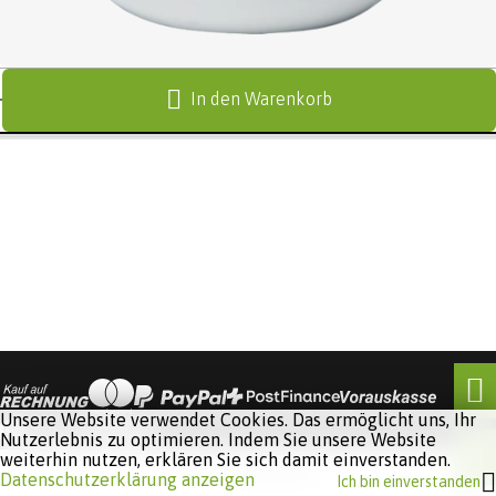
In den Warenkorb
Unsere Website verwendet Cookies. Das ermöglicht uns, Ihr
Nutzerlebnis zu optimieren. Indem Sie unsere Website
weiterhin nutzen, erklären Sie sich damit einverstanden.
Software:
Rent-a-Shop.ch
Datenschutzerklärung anzeigen
Ich bin einverstanden