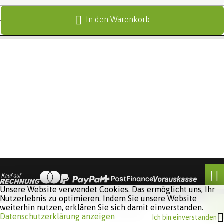
In den Warenkorb
Unsere Website verwendet Cookies. Das ermöglicht uns, Ihr
Nutzerlebnis zu optimieren. Indem Sie unsere Website
weiterhin nutzen, erklären Sie sich damit einverstanden.
Software:
Rent-a-Shop.ch
Datenschutzerklärung anzeigen
Ich bin einverstanden