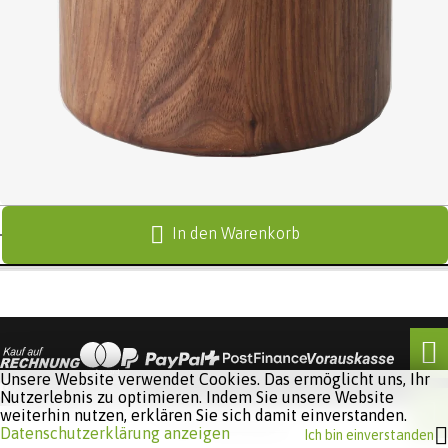
In den Warenkorb
Unsere Website verwendet Cookies. Das ermöglicht uns, Ihr
Nutzerlebnis zu optimieren. Indem Sie unsere Website
weiterhin nutzen, erklären Sie sich damit einverstanden.
Software:
Rent-a-Shop.ch
Datenschutzerklärung anzeigen
Ich bin einverstanden