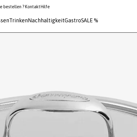
e bestellen ?
Kontakt
Hilfe
ssen
Trinken
Nachhaltigkeit
Gastro
SALE %