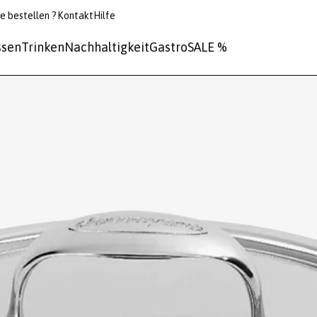
e bestellen ?
Kontakt
Hilfe
ssen
Trinken
Nachhaltigkeit
Gastro
SALE %