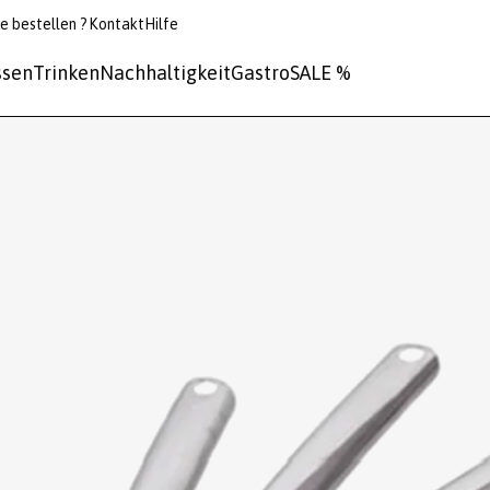
e bestellen ?
Kontakt
Hilfe
ssen
Trinken
Nachhaltigkeit
Gastro
SALE %