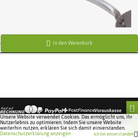
In den Warenkorb
Unsere Website verwendet Cookies. Das ermöglicht uns, Ihr
Nutzerlebnis zu optimieren. Indem Sie unsere Website
weiterhin nutzen, erklären Sie sich damit einverstanden.
Software:
Rent-a-Shop.ch
Datenschutzerklärung anzeigen
Ich bin einverstanden