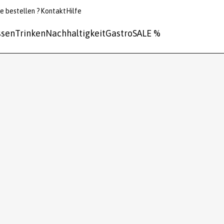
e bestellen ?
Kontakt
Hilfe
ssen
Trinken
Nachhaltigkeit
Gastro
SALE %