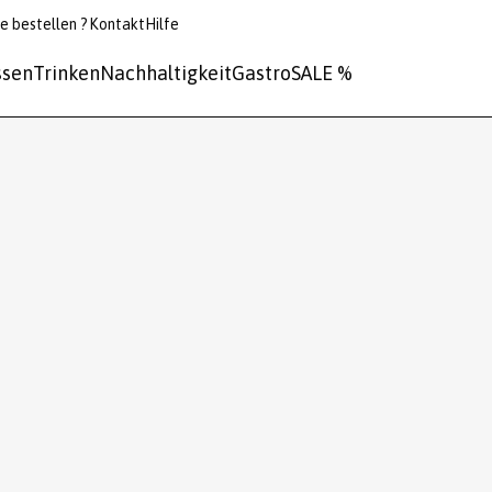
e bestellen ?
Kontakt
Hilfe
ssen
Trinken
Nachhaltigkeit
Gastro
SALE %