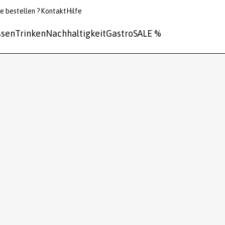
e bestellen ?
Kontakt
Hilfe
ssen
Trinken
Nachhaltigkeit
Gastro
SALE %