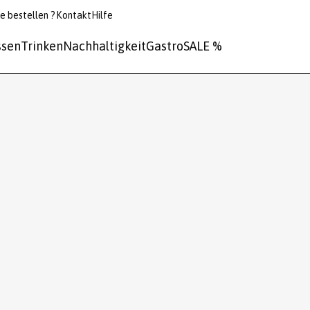
e bestellen ?
Kontakt
Hilfe
ssen
Trinken
Nachhaltigkeit
Gastro
SALE %