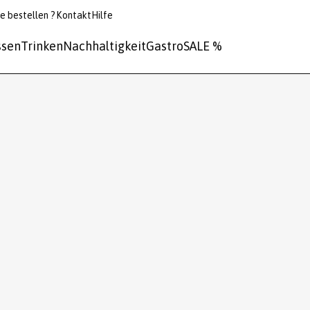
e bestellen ?
Kontakt
Hilfe
ssen
Trinken
Nachhaltigkeit
Gastro
SALE %