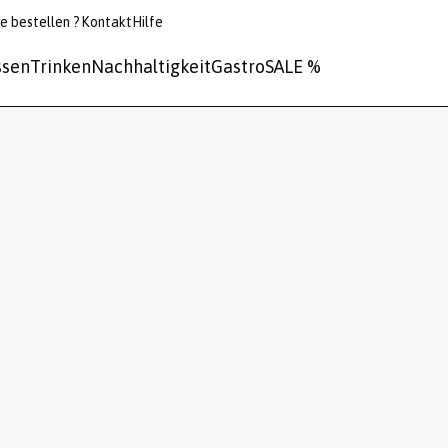
e bestellen ?
Kontakt
Hilfe
ssen
Trinken
Nachhaltigkeit
Gastro
SALE %