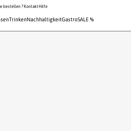
e bestellen ?
Kontakt
Hilfe
ssen
Trinken
Nachhaltigkeit
Gastro
SALE %