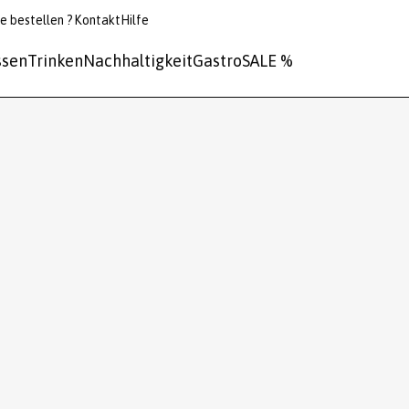
e bestellen ?
Kontakt
Hilfe
ssen
Trinken
Nachhaltigkeit
Gastro
SALE %