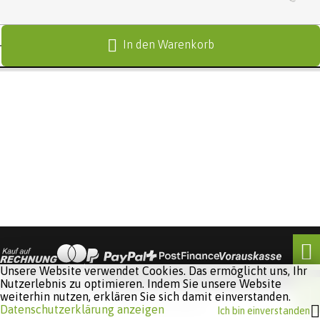
In den Warenkorb
Unsere Website verwendet Cookies. Das ermöglicht uns, Ihr
Nutzerlebnis zu optimieren. Indem Sie unsere Website
weiterhin nutzen, erklären Sie sich damit einverstanden.
Software:
Rent-a-Shop.ch
Datenschutzerklärung anzeigen
Ich bin einverstanden