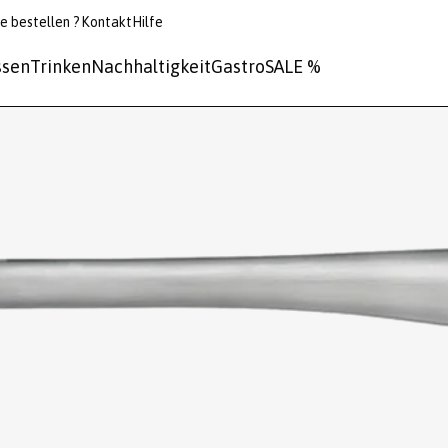
e bestellen ?
Kontakt
Hilfe
ssen
Trinken
Nachhaltigkeit
Gastro
SALE %