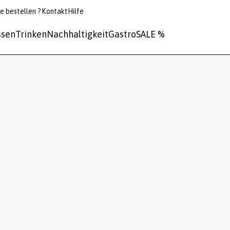
e bestellen ?
Kontakt
Hilfe
ssen
Trinken
Nachhaltigkeit
Gastro
SALE %