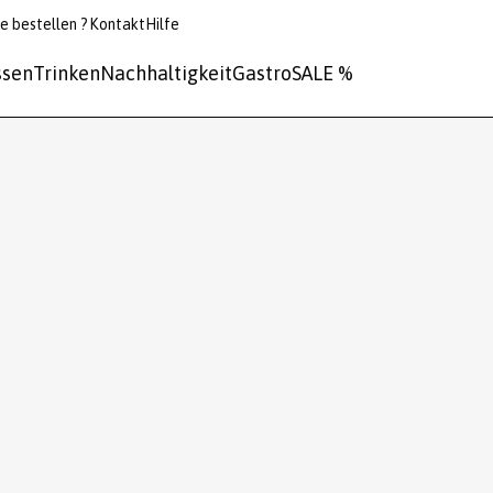
e bestellen ?
Kontakt
Hilfe
ssen
Trinken
Nachhaltigkeit
Gastro
SALE %