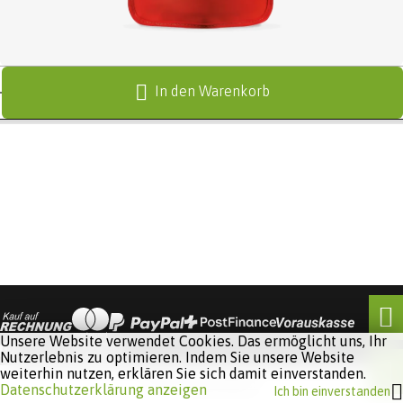
In den Warenkorb
Unsere Website verwendet Cookies. Das ermöglicht uns, Ihr
Nutzerlebnis zu optimieren. Indem Sie unsere Website
weiterhin nutzen, erklären Sie sich damit einverstanden.
Software:
Rent-a-Shop.ch
Datenschutzerklärung anzeigen
Ich bin einverstanden