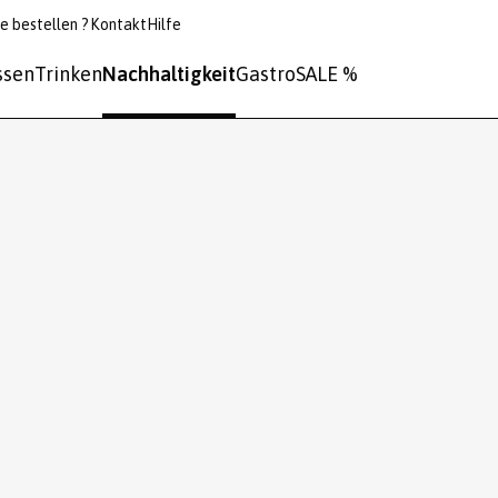
e bestellen ?
Kontakt
Hilfe
ssen
Trinken
Nachhaltigkeit
Gastro
SALE %