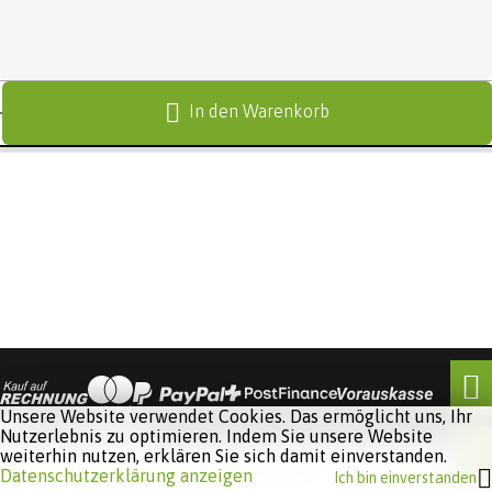
In den Warenkorb
Unsere Website verwendet Cookies. Das ermöglicht uns, Ihr
Nutzerlebnis zu optimieren. Indem Sie unsere Website
weiterhin nutzen, erklären Sie sich damit einverstanden.
Software:
Rent-a-Shop.ch
Datenschutzerklärung anzeigen
Ich bin einverstanden