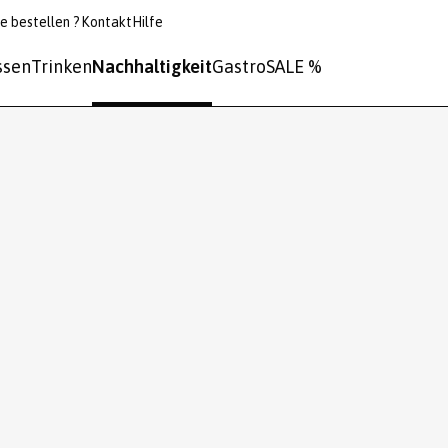
e bestellen ?
Kontakt
Hilfe
ssen
Trinken
Nachhaltigkeit
Gastro
SALE %