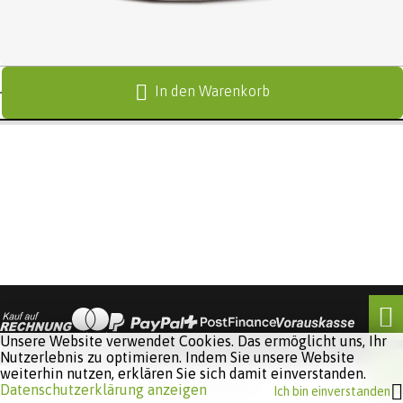
In den Warenkorb
Unsere Website verwendet Cookies. Das ermöglicht uns, Ihr
Nutzerlebnis zu optimieren. Indem Sie unsere Website
weiterhin nutzen, erklären Sie sich damit einverstanden.
Software:
Rent-a-Shop.ch
Datenschutzerklärung anzeigen
Ich bin einverstanden