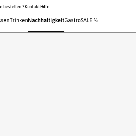
e bestellen ?
Kontakt
Hilfe
ssen
Trinken
Nachhaltigkeit
Gastro
SALE %