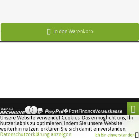
In den Warenkorb
Unsere Website verwendet Cookies. Das ermöglicht uns, Ihr
Nutzerlebnis zu optimieren. Indem Sie unsere Website
weiterhin nutzen, erklären Sie sich damit einverstanden.
Software:
Rent-a-Shop.ch
Datenschutzerklärung anzeigen
Ich bin einverstanden