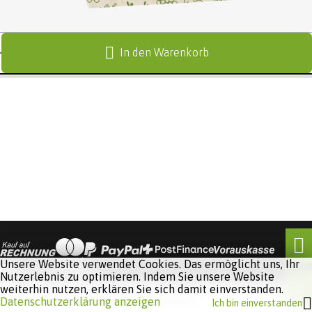
In den Warenkorb
Unsere Website verwendet Cookies. Das ermöglicht uns, Ihr
Nutzerlebnis zu optimieren. Indem Sie unsere Website
weiterhin nutzen, erklären Sie sich damit einverstanden.
Software:
Rent-a-Shop.ch
Datenschutzerklärung anzeigen
Ich bin einverstanden