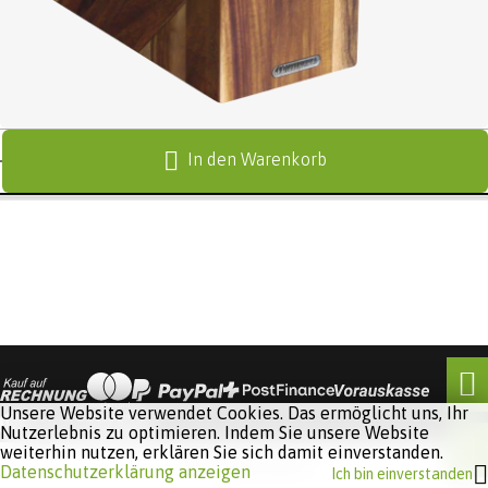
In den Warenkorb
Unsere Website verwendet Cookies. Das ermöglicht uns, Ihr
Nutzerlebnis zu optimieren. Indem Sie unsere Website
weiterhin nutzen, erklären Sie sich damit einverstanden.
Software:
Rent-a-Shop.ch
Datenschutzerklärung anzeigen
Ich bin einverstanden