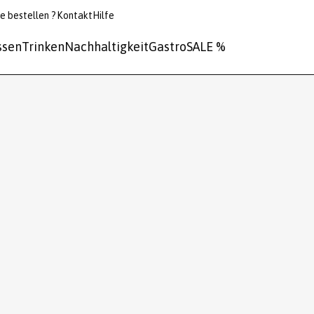
e bestellen ?
Kontakt
Hilfe
ssen
Trinken
Nachhaltigkeit
Gastro
SALE %