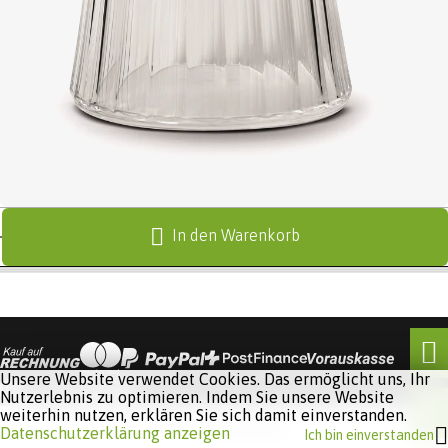
In den Warenkorb
Unsere Website verwendet Cookies. Das ermöglicht uns, Ihr
Nutzerlebnis zu optimieren. Indem Sie unsere Website
weiterhin nutzen, erklären Sie sich damit einverstanden.
Software:
Rent-a-Shop.ch
Datenschutzerklärung anzeigen
Ich bin einverstanden