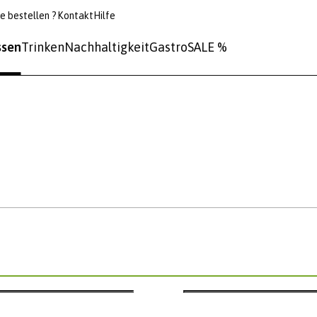
e bestellen ?
Kontakt
Hilfe
ssen
Trinken
Nachhaltigkeit
Gastro
SALE %